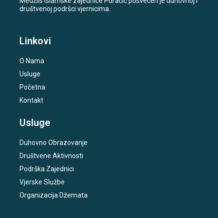
Medžlis Islamske zajednice Puračić posvećen je duhovnoj i
društvenoj podršci vjernicima.
Linkovi
O Nama
Usluge
Početna
Kontakt
Usluge
Duhovno Obrazovanje
Društvene Aktivnosti
Podrška Zajednici
Vjerske Službe
Organizacija Džemata